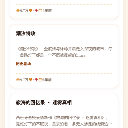
9.7万
4千
4年前
99:10
潮汐特攻
热门
《潮汐特攻》：全度妍与徐峥并肩走入深夜的城市，每
一盏路灯下都是一个不愿被提起的过去。
历史
剧场
9.7万
4千
5年前
99:53
寂海的回忆录 · 迷雾真相
热门
西班牙悬疑爱情新作《寂海的回忆录 · 迷雾真相》。
霓虹灯下的不眠夜，吴京沿着一条无人涉足的线索追查