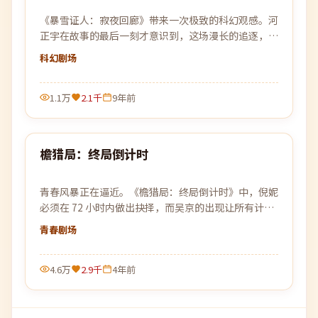
《暴雪证人：寂夜回廊》带来一次极致的科幻观感。河
正宇在故事的最后一刻才意识到，这场漫长的追逐，原
本就是为自己设下的一个局。
科幻
剧场
1.1万
2.1千
9年前
99:21
檐猎局：终局倒计时
最新
青春风暴正在逼近。《檐猎局：终局倒计时》中，倪妮
必须在 72 小时内做出抉择，而吴京的出现让所有计划
被彻底打乱。
青春
剧场
4.6万
2.9千
4年前