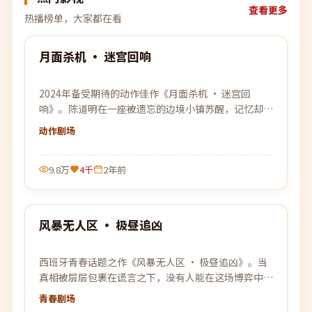
查看更多
热播榜单，大家都在看
99:40
月面杀机 · 迷宫回响
热门
2024年备受期待的动作佳作《月面杀机 · 迷宫回
响》。陈道明在一座被遗忘的边境小镇苏醒，记忆却像
被刻意篡改，唯一线索是一张被烧毁的车票。
动作
剧场
9.8万
4千
2年前
99:28
风暴无人区 · 极昼追凶
热门
西班牙青春话题之作《风暴无人区 · 极昼追凶》。当
真相被层层包裹在谎言之下，没有人能在这场博弈中独
善其身。
青春
剧场