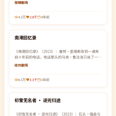
去过的远方。
惊悚
剧场
4.3万
2.8千
4年前
98:32
南港回忆录
最新
《南港回忆录》（2023）：基努·里维斯收到一通来
自十年前的电话，电话那头的马克·鲁法洛只说了一句
话——「别回来」。
动作
剧场
6.3万
3.3千
3年前
99:46
初雪无名者 · 逆光归途
最新
《初雪无名者 · 逆光归途》（2023）：石头·强森与