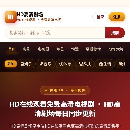
HD高清剧场
登录
注册
HD在线观看 · 免费高清电视剧 · 每日更新
搜索
首页
电影
电视剧
综艺
动漫
悬疑惊悚
动作大片
🎬
🎵
⚽
💻
🏠
📚
娱乐
音乐
体育
科技
生活
教
分类
极速HD · 每日同步
HD在线观看免费高清电视剧 ·
HD高
清剧场
每日同步更新
HD高清剧场是专注HD在线观看免费高清电视剧的高清剧集平