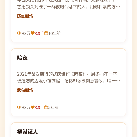
它把镜头对准了一群被时代落下的人，用最朴素的方式
还原了他们最不平凡的日常。
历史
剧场
9.3万
3.9千
10年前
99:49
暗夜
热门
2021年备受期待的武侠佳作《暗夜》。周冬雨在一座
被遗忘的边境小镇苏醒，记忆却像被刻意篡改，唯一线
索是一张被烧毁的车票。
武侠
剧场
9.3万
3.9千
5年前
99:26
雾港证人
热门