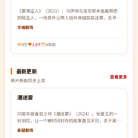
《雾港证人》（2021）：马伊琍与吴京原本是最熟悉
的陌生人，一场意外让两人结伴穿越层层迷雾，去寻找
彼此的答案。
灾难
剧场
9万
3.8千
4年前
最新更新
查看更多
新片新剧同步上架
99:14
潮迷雾
最新
印度年度催泪之作《潮迷雾》（2024）。张曼玉的一
封旧信，让一个被时间封存的故事重见天日，关于离
别、守候与原谅。
悬疑
剧场