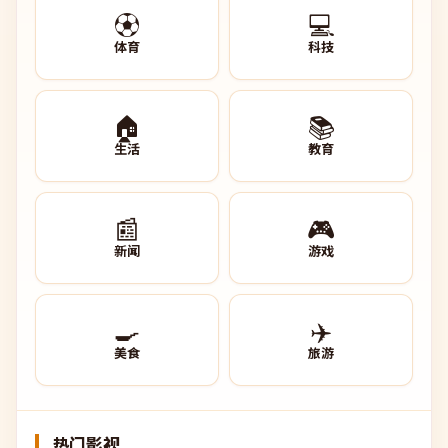
⚽
💻
体育
科技
🏠
📚
生活
教育
📰
🎮
新闻
游戏
🍳
✈️
美食
旅游
热门影视