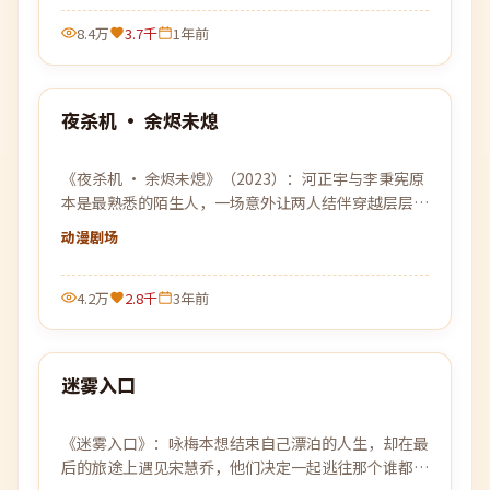
8.4万
3.7千
1年前
99:52
夜杀机 · 余烬未熄
最新
《夜杀机 · 余烬未熄》（2023）：河正宇与李秉宪原
本是最熟悉的陌生人，一场意外让两人结伴穿越层层迷
雾，去寻找彼此的答案。
动漫
剧场
4.2万
2.8千
3年前
99:46
迷雾入口
最新
《迷雾入口》：咏梅本想结束自己漂泊的人生，却在最
后的旅途上遇见宋慧乔，他们决定一起逃往那个谁都没