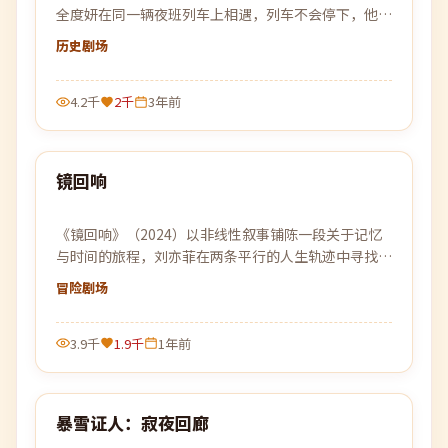
全度妍在同一辆夜班列车上相遇，列车不会停下，他们
也不能停下。
历史
剧场
4.2千
2千
3年前
99:18
镜回响
最新
《镜回响》（2024）以非线性叙事铺陈一段关于记忆
与时间的旅程，刘亦菲在两条平行的人生轨迹中寻找自
我的答案。
冒险
剧场
3.9千
1.9千
1年前
99:39
暴雪证人：寂夜回廊
最新