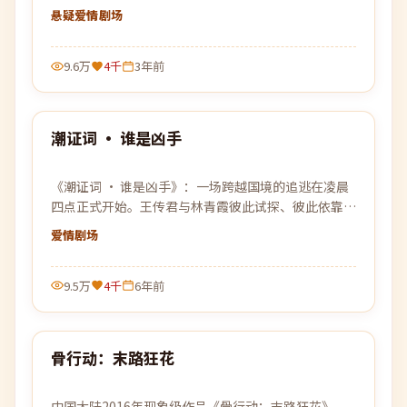
下去，每靠近真相一步，黑暗就更加贴近。
悬疑爱情
剧场
9.6万
4千
3年前
99:48
潮证词 · 谁是凶手
热门
《潮证词 · 谁是凶手》：一场跨越国境的追逃在凌晨
四点正式开始。王传君与林青霞彼此试探、彼此依靠，
在没有退路的旅程上各自交出底牌。
爱情
剧场
9.5万
4千
6年前
99:41
骨行动：末路狂花
热门
中国大陆2016年现象级作品《骨行动：末路狂花》。